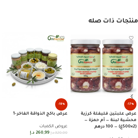
منتجات ذات صله
-18%
-17%
عرض علبتين فليفلة كرزية
عرض باكج الذواقة الفاخر-1
محشية لبنة — أم حمزة —
عروض الكميات
(2×500غ) — 100 درهم
260,99
د.إ
320,00
د.إ