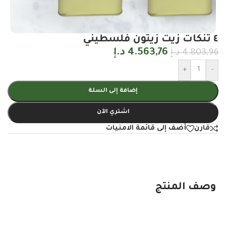
٤ تنكات زيت زيتون فلسطيني
4.563,76
د.إ
4.803,96
د.إ
+
-
إضافة إلى السلة
اشتري الآن
قارن
أضف إلى قائمة الامنيات
وصف المنتج