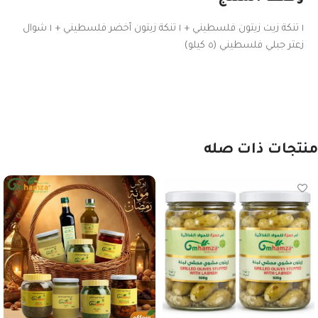
١ تنكة زيت زيتون فلسطيني + ١ تنكة زيتون أخضر فلسطيني + ١ شوال
زعتر جبلي فلسطيني (٥ كيلو)
منتجات ذات صله