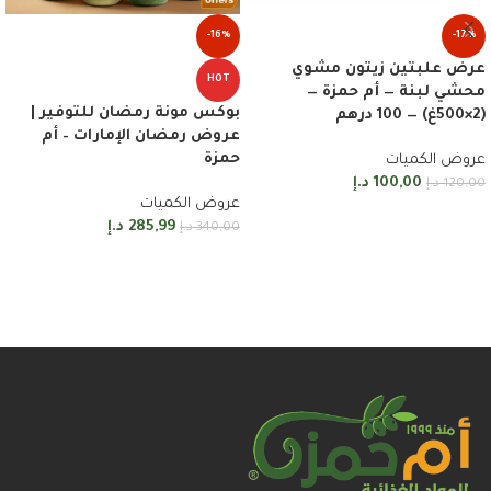
-16%
-17%
عرض علبتين زيتون مشوي
HOT
محشي لبنة — أم حمزة —
بوكس مونة رمضان للتوفير |
(2×500غ) — 100 درهم
عروض رمضان الإمارات – أم
حمزة
عروض الكميات
100,00
د.إ
120,00
د.إ
عروض الكميات
إضافة إلى السلة
285,99
د.إ
340,00
د.إ
إضافة إلى السلة