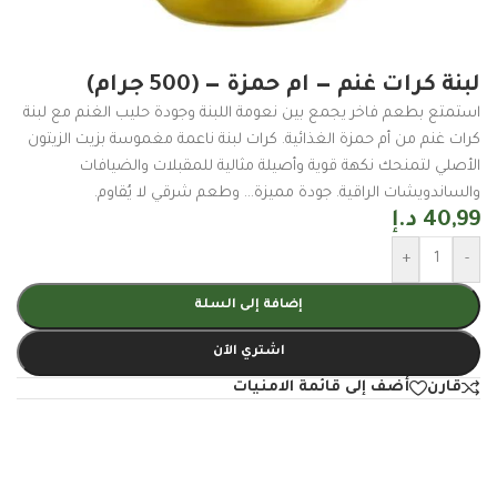
لبنة كرات غنم — ام حمزة — (500 جرام)
استمتع بطعم فاخر يجمع بين نعومة اللبنة وجودة حليب الغنم مع لبنة
كرات غنم من أم حمزة الغذائية. كرات لبنة ناعمة مغموسة بزيت الزيتون
الأصلي لتمنحك نكهة قوية وأصيلة مثالية للمقبلات والضيافات
والساندويشات الراقية. جودة مميزة… وطعم شرقي لا يُقاوم.
40,99
د.إ
+
-
إضافة إلى السلة
اشتري الآن
قارن
أضف إلى قائمة الامنيات