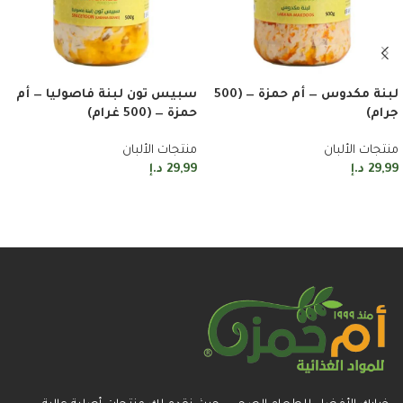
لبنة مكدوس — أم حمزة — (500
سبيس تون لبنة فاصوليا — أم
جرام)
حمزة — (500 غرام)
منتجات الألبان
منتجات الألبان
29,99
د.إ
29,99
د.إ
إضافة إلى السلة
إضافة إلى السلة