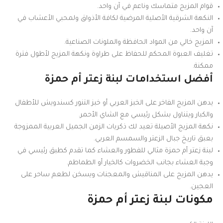
قوام المزيج متماسك وناعم في آن واحد.
النكهة الشرقية الأصلية المرضية لكافة الأذواق ولمحبي الأعشاب في
آن واحد.
المزيج خالي من المواد الحافظة والملونات الصناعية.
تغليف العبوة المحكم للحفاظ على طراوة ونكهة المزيج لأطول فترة
ممكنة.
أفضل استخدامات لبنة زعتر أم حمزة
يدهن المزيج الفاخر على الخبز العربي أو خبز التنور كسندويش للأطفال
والكبار ويتناول بشكل رئيسي مع الشاي الأحمر.
نكهة المزيج الأصيلة تعيد لك ذكريات الزمن الجميل العربية الممزوجة
بعبق تاريخ جبال الزعتر والسمسم العربي.
لبنة زعتر أم حمزة مثالي للفطور والعشاء كما تقدم كطبق رئيسي في
وجبة العشاء بجانب الخضروات كالخيار أو الطماطم.
يدهن المزيج على المناقيش والمعجنات ويسخن لطعم ساحر على
العجين.
مكونات لبنة زعتر أم حمزة