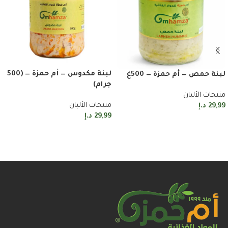
لبنة مكدوس — أم حمزة — (500
لبنة حمص — أم حمزة — 500غ
جرام)
منتجات الألبان
منتجات الألبان
29,99
د.إ
29,99
د.إ
إضافة إلى السلة
إضافة إلى السلة