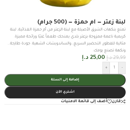
لبنة زعتر — أم حمزة — (500 جرام)
تمتع بنكهات الشرق الأصيلة مع لبنة الزعتر من أم حمزة الغذائية، لبنة
كريمية ناعمة ممزوجة بزعتر بلدي يمنحك طعماً غنيًا ورائحة مميزة.
مثالية للفطور، التحضير السريع، والساندويشات الشهية. جودة طازجة…
ونكهة تصنع يومك.
25,00
د.إ
29,99
د.إ
+
-
إضافة إلى السلة
اشتري الآن
قارن
أضف إلى قائمة الامنيات