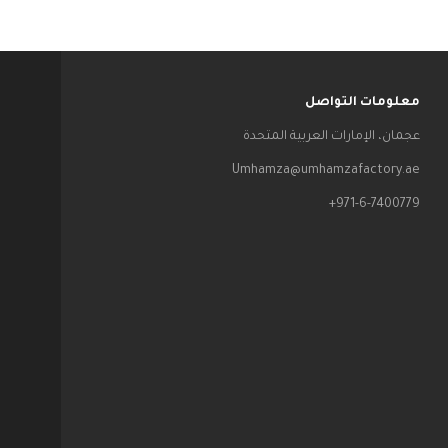
معلومات التواصل
عجمان، الإمارات العربية المتحدة
Umhamza@umhamzafactory.ae
971-6-7400779+