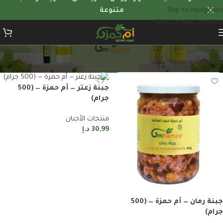
Skip to navigation
متنوعة
Skip to main content
منتجات الأجبان
Show column
جبنة زعتر — أم حمزة — (500
جرام)
منتجات الأجبان
30,99
د.إ
إضافة إلى السلة
جبنة رمان — أم حمزة — (500
جرام)