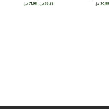
30,99
د.إ
35,99
د.إ
–
71,98
د.إ
إضافة إلى السلة
تحديد أحد الخيارات