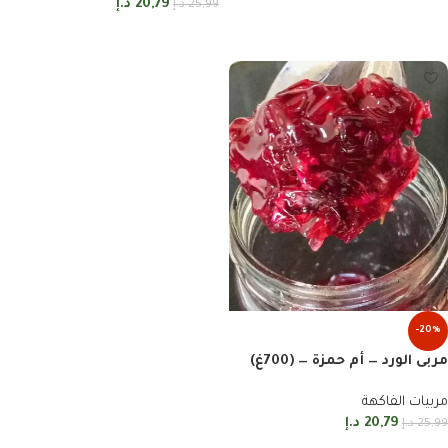
20,79
د.إ
25,99
د.إ
إضافة إلى السلة
-20%
مربى الورد — أم حمزة — (700غ)
مربيات الفاكهة
20,79
د.إ
25,99
د.إ