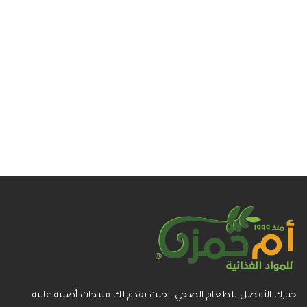
خيارك الأفضل للطعام الصحي , حيث نقدم لك منتجات أصلية عالية